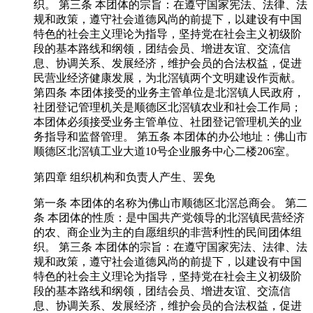
织。 第三条 本团体的宗旨：在遵守国家宪法、法律、法
规和政策，遵守社会道德风尚的前提下，以建设有中国
特色的社会主义理论为指导，坚持党在社会主义初级阶
段的基本路线和纲领，团结会员、增进友谊、交流信
息、协调关系、发展经济，维护会员的合法权益，促进
民营业经济健康发展，为北滘镇两个文明建设作贡献。
第四条 本团体接受的业务主管单位是北滘镇人民政府，
社团登记管理机关是顺德区北滘镇农业和社会工作局；
本团体必须接受业务主管单位、社团登记管理机关的业
务指导和监督管理。 第五条 本团体的办公地址：佛山市
顺德区北滘镇工业大道10号企业服务中心二楼206室。
第四章 组织机构和负责人产生、罢免
第一条 本团体的名称为佛山市顺德区北滘总商会。 第二
条 本团体的性质：是中国共产党领导的北滘镇民营经济
的农、商企业为主的自愿组织的非营利性的民间团体组
织。 第三条 本团体的宗旨：在遵守国家宪法、法律、法
规和政策，遵守社会道德风尚的前提下，以建设有中国
特色的社会主义理论为指导，坚持党在社会主义初级阶
段的基本路线和纲领，团结会员、增进友谊、交流信
息、协调关系、发展经济，维护会员的合法权益，促进