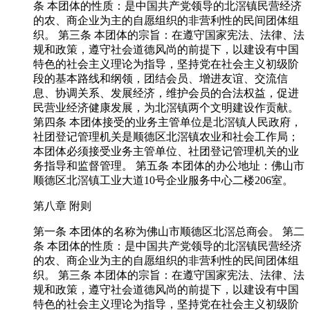
条 本团体的性质：是中国共产党领导的北滘镇民营经济
的农、商企业为主的自愿组织的非营利性的民间团体组
织。 第三条 本团体的宗旨：在遵守国家宪法、法律、法
规和政策，遵守社会道德风尚的前提下，以建设有中国
特色的社会主义理论为指导，坚持党在社会主义初级阶
段的基本路线和纲领，团结会员、增进友谊、交流信
息、协调关系、发展经济，维护会员的合法权益，促进
民营业经济健康发展，为北滘镇两个文明建设作贡献。
第四条 本团体接受的业务主管单位是北滘镇人民政府，
社团登记管理机关是顺德区北滘镇农业和社会工作局；
本团体必须接受业务主管单位、社团登记管理机关的业
务指导和监督管理。 第五条 本团体的办公地址：佛山市
顺德区北滘镇工业大道10号企业服务中心二楼206室。
第八章 附则
第一条 本团体的名称为佛山市顺德区北滘总商会。 第二
条 本团体的性质：是中国共产党领导的北滘镇民营经济
的农、商企业为主的自愿组织的非营利性的民间团体组
织。 第三条 本团体的宗旨：在遵守国家宪法、法律、法
规和政策，遵守社会道德风尚的前提下，以建设有中国
特色的社会主义理论为指导，坚持党在社会主义初级阶