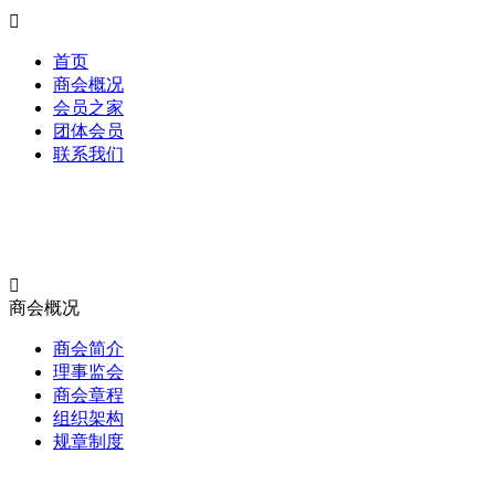

首页
商会概况
会员之家
团体会员
联系我们

0757-26651838

商会概况
商会简介
理事监会
商会章程
组织架构
规章制度